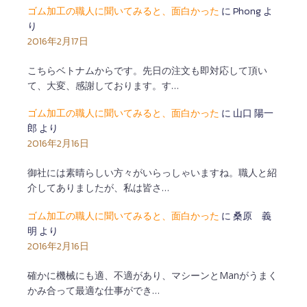
ゴム加工の職人に聞いてみると、面白かった
に
Phong
よ
り
2016年2月17日
こちらベトナムからです。先日の注文も即対応して頂い
て、大変、感謝しております。す…
ゴム加工の職人に聞いてみると、面白かった
に
山口 陽一
郎
より
2016年2月16日
御社には素晴らしい方々がいらっしゃいますね。職人と紹
介してありましたが、私は皆さ…
ゴム加工の職人に聞いてみると、面白かった
に
桑原 義
明
より
2016年2月16日
確かに機械にも適、不適があり、マシーンとManがうまく
かみ合って最適な仕事ができ…