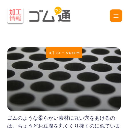
–
4月 20
5:04 PM
ゴムのような柔らかい素材に丸い穴をあけるの
は、ちょうどお豆腐を丸くくり抜くのに似ていま